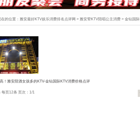
现在的位置：
雅安最好KTV娱乐消费排名点评网
>
雅安荤KTV陪唱公主消费
>
金钻国际
高！雅安陪酒女孩多的KTV-金钻国际KTV消费价格点评
 每页12条 页次：1/1