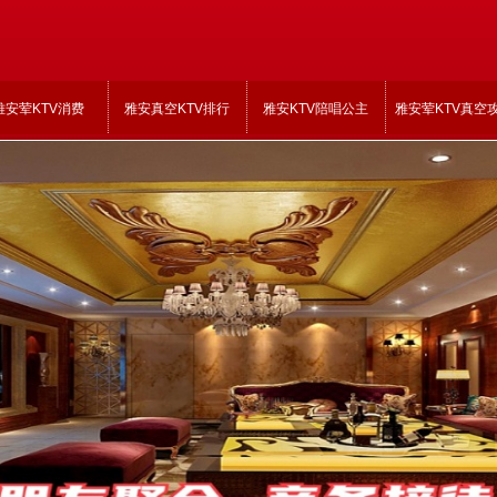
雅安荤KTV消费
雅安真空KTV排行
雅安KTV陪唱公主
雅安荤KTV真空