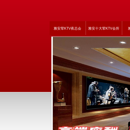
雅安荤KTV夜总会
雅安十大荤KTV会所